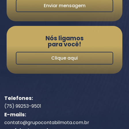
Enviar mensagem
Nós ligamos
para você!
Clique aqui
Telefones:
(75) 99253-9501
E-mails:
contato@grupocontabilmota.com.br