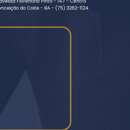
avessa Florentino Pinto - 147 - Centro
nceição do Coite - BA - (75) 3262-1124