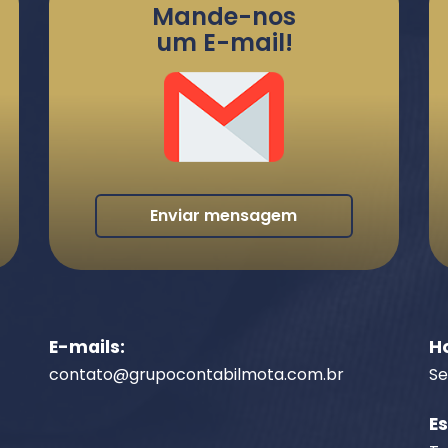
Mande-nos
um E-mail!
Enviar mensagem
E-mails:
H
contato@grupocontabilmota.com.br
Se
E