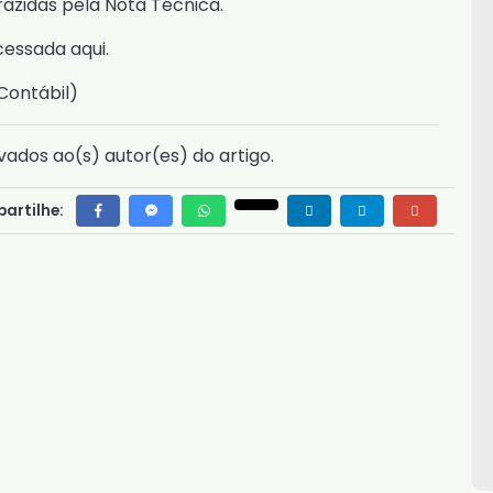
azidas pela Nota Técnica.
acessada
aqui
.
Contábil
)
vados ao(s) autor(es) do artigo.
artilhe: