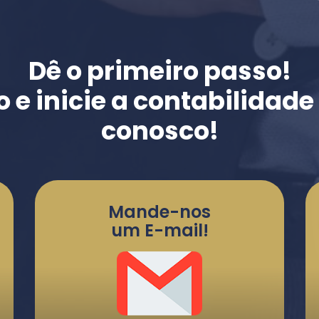
Dê o primeiro passo!
o e inicie a contabilidad
conosco!
Mande-nos
um E-mail!