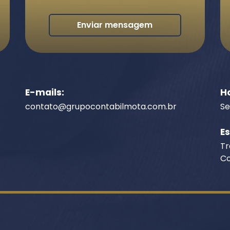
Enviar mensagem
E-mails:
H
contato@grupocontabilmota.com.br
Se
E
Tr
Co