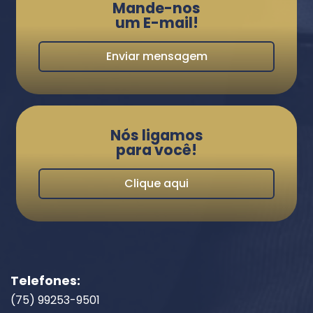
Mande-nos
um E-mail!
Enviar mensagem
Nós ligamos
para você!
Clique aqui
Telefones:
(75) 99253-9501