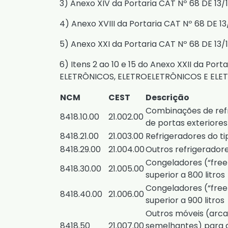
3)
Anexo XIV da Portaria CAT Nº 68 DE 13/
4)
Anexo XVIII da Portaria CAT Nº 68 DE 13
5)
Anexo XXI da Portaria CAT Nº 68 DE 13/
6)
Itens 2 ao 10
e
15 do Anexo XXII da Porta
ELETRÔNICOS, ELETROELETRÔNICOS E EL
NCM
CEST
Descrição
Combinações de refr
8418.10.00
21.002.00
de portas exteriore
8418.21.00
21.003.00
Refrigeradores do t
8418.29.00
21.004.00
Outros refrigerador
Congeladores (“freez
8418.30.00
21.005.00
superior a 800 litros
Congeladores (“freez
8418.40.00
21.006.00
superior a 900 litros
Outros móveis (arcas
8418.50
21.007.00
semelhantes) para a