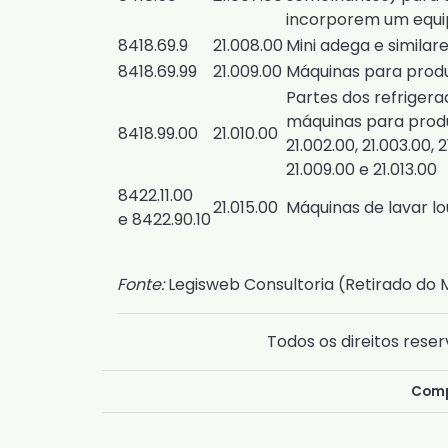
incorporem um equi
8418.69.9
21.008.00
Mini adega e similar
8418.69.99
21.009.00
Máquinas para prod
Partes dos refrigera
máquinas para produ
8418.99.00
21.010.00
21.002.00, 21.003.00, 2
21.009.00 e 21.013.00
8422.11.00
21.015.00
Máquinas de lavar lo
e 8422.90.10
Fonte:
Legisweb Consultoria (
Retirado do 
Todos os direitos reser
Comp