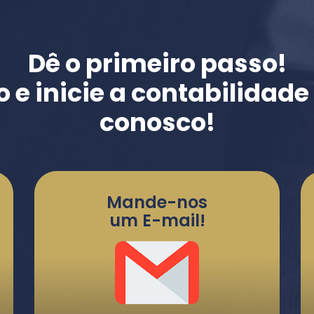
Dê o primeiro passo!
o e inicie a contabilidad
conosco!
Mande-nos
um E-mail!