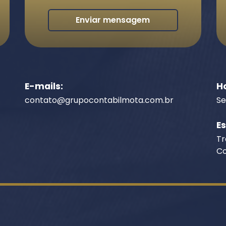
Enviar mensagem
E-mails:
H
contato@grupocontabilmota.com.br
Se
E
Tr
Co