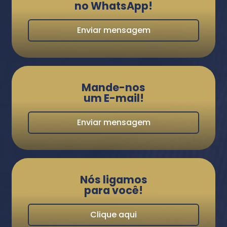
no WhatsApp!
Enviar mensagem
Mande-nos
um E-mail!
Enviar mensagem
Nós ligamos
para você!
Clique aqui