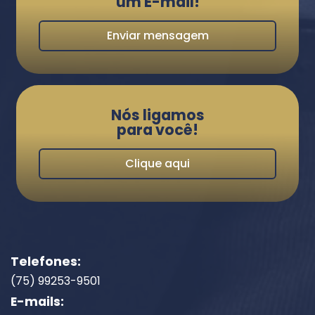
um E-mail!
Enviar mensagem
Nós ligamos
para você!
Clique aqui
Telefones:
(75) 99253-9501
E-mails: